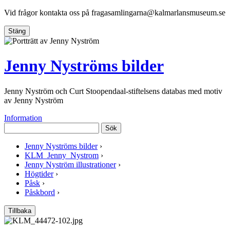
Vid frågor kontakta oss på
fragasamlingarna@kalmarlansmuseum.se
Stäng
Jenny Nyströms bilder
Jenny Nyström och Curt Stoopendaal-stiftelsens databas med motiv
av Jenny Nyström
Information
Sök
Jenny Nyströms bilder
›
KLM_Jenny_Nystrom
›
Jenny Nyström illustrationer
›
Högtider
›
Påsk
›
Påskbord
›
Tillbaka