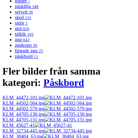
löpare
7
påsklilja
348
servett
36
sked
131
smör
1
stol
929
tallrik
195
ägg
643
äggkopp
39
färgade ägg
25
påskbord
11
Fler bilder från samma
kategori:
Påskbord
KLM_44472-101.jpg
KLM_44502-564.jpg
KLM_44502-579.jpg
KLM_44705-130.jpg
KLM_44705-131.jpg
KLM_45627-41
KLM_32734-445.jpg
KLM_38404_63.jpg