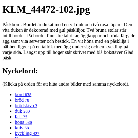
KLM_44472-102.jpg
Påskbord. Bordet är dukat med en vit duk och två rosa löpare. Den
vita duken är dekorerad med gul påskliljor. Två bruna stolar står
intill bordet. På bordet finns tre tallrikar, äggkoppar och röda färgade
ägg samt vita servetter och bestick. En vit höna med en påsklilja i
näbben ligger på en tallrik med ägg under sig och en kyckling på
varje sida. Längst upp till höger står skrivet med blå bokstäver Glad
påsk
Nyckelord:
(Klicka på orden för att hitta andra bilder med samma nyckelord).
bord
838
bröd
78
brödskiva
3
duk
260
fat
125
höna
536
kniv
68
kyckling
427