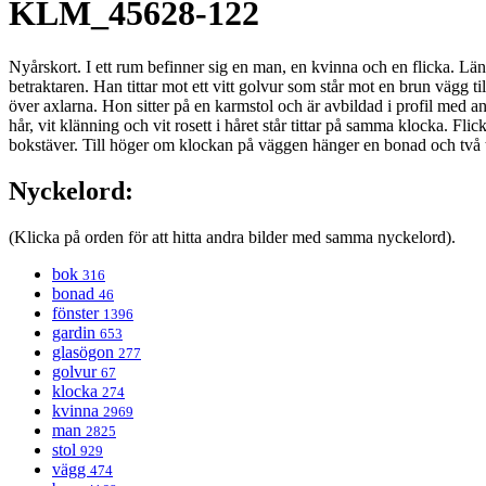
KLM_45628-122
Nyårskort. I ett rum befinner sig en man, en kvinna och en flicka. Lä
betraktaren. Han tittar mot ett vitt golvur som står mot en brun vägg t
över axlarna. Hon sitter på en karmstol och är avbildad i profil med an
hår, vit klänning och vit rosett i håret står tittar på samma klocka. F
bokstäver. Till höger om klockan på väggen hänger en bonad och två t
Nyckelord:
(Klicka på orden för att hitta andra bilder med samma nyckelord).
bok
316
bonad
46
fönster
1396
gardin
653
glasögon
277
golvur
67
klocka
274
kvinna
2969
man
2825
stol
929
vägg
474