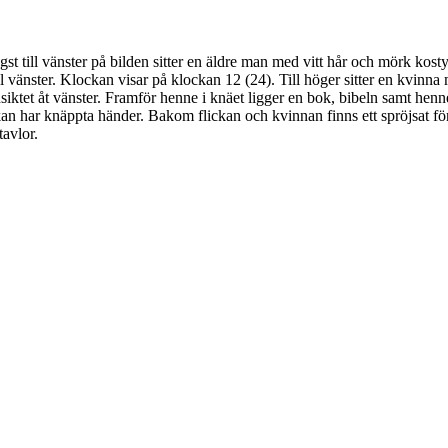
ngst till vänster på bilden sitter en äldre man med vitt hår och mörk k
ill vänster. Klockan visar på klockan 12 (24). Till höger sitter en kvin
siktet åt vänster. Framför henne i knäet ligger en bok, bibeln samt henn
lickan har knäppta händer. Bakom flickan och kvinnan finns ett spröjsat f
avlor.