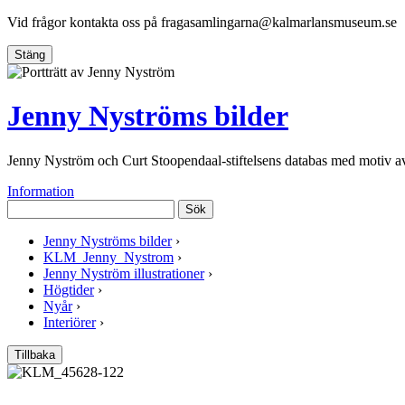
Vid frågor kontakta oss på
fragasamlingarna@kalmarlansmuseum.se
Stäng
Jenny Nyströms bilder
Jenny Nyström och Curt Stoopendaal-stiftelsens databas med motiv 
Information
Sök
Jenny Nyströms bilder
›
KLM_Jenny_Nystrom
›
Jenny Nyström illustrationer
›
Högtider
›
Nyår
›
Interiörer
›
Tillbaka