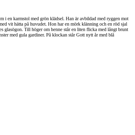
ostym i en karmstol med grön klädsel. Han är avbildad med ryggen mot
na med vit hätta på huvudet. Hon har en mörk klänning och en röd sjal
es glasögon. Till höger om henne står en liten flicka med långt brunt
önster med gula gardiner. På klockan står Gott nytt år med blå