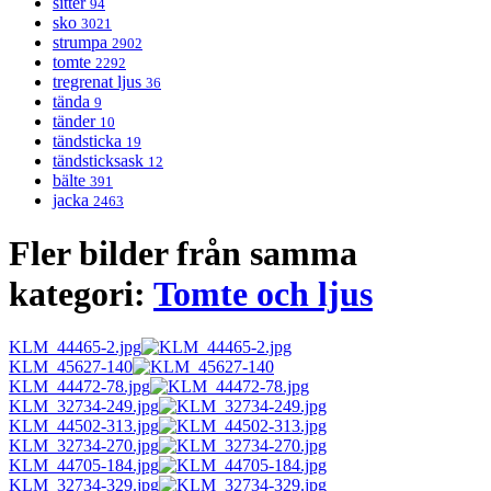
sitter
94
sko
3021
strumpa
2902
tomte
2292
tregrenat ljus
36
tända
9
tänder
10
tändsticka
19
tändsticksask
12
bälte
391
jacka
2463
Fler bilder från samma
kategori:
Tomte och ljus
KLM_44465-2.jpg
KLM_45627-140
KLM_44472-78.jpg
KLM_32734-249.jpg
KLM_44502-313.jpg
KLM_32734-270.jpg
KLM_44705-184.jpg
KLM_32734-329.jpg