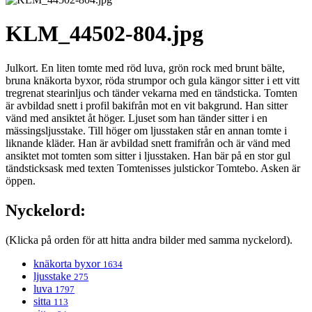
KLM_44502-804.jpg
Julkort. En liten tomte med röd luva, grön rock med brunt bälte,
bruna knäkorta byxor, röda strumpor och gula kängor sitter i ett vitt
tregrenat stearinljus och tänder vekarna med en tändsticka. Tomten
är avbildad snett i profil bakifrån mot en vit bakgrund. Han sitter
vänd med ansiktet åt höger. Ljuset som han tänder sitter i en
mässingsljusstake. Till höger om ljusstaken står en annan tomte i
liknande kläder. Han är avbildad snett framifrån och är vänd med
ansiktet mot tomten som sitter i ljusstaken. Han bär på en stor gul
tändsticksask med texten Tomtenisses julstickor Tomtebo. Asken är
öppen.
Nyckelord:
(Klicka på orden för att hitta andra bilder med samma nyckelord).
knäkorta byxor
1634
ljusstake
275
luva
1797
sitta
113