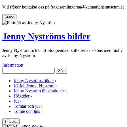
Vid frågor kontakta oss på
fragasamlingarna@kalmarlansmuseum.se
Stäng
Jenny Nyströms bilder
Jenny Nyström och Curt Stoopendaal-stiftelsens databas med motiv
av Jenny Nyström
Information
Sök
Jenny Nyströms bilder
›
KLM_Jenny_Nystrom
›
Jenny Nyström illustrationer
›
Högtider
›
Jul
›
Tomtar och jul
›
Tomte och ljus
›
Tillbaka