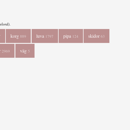
elord).
korg
luva
pipa
skidor
7
889
1797
124
63
r
väg
2969
5