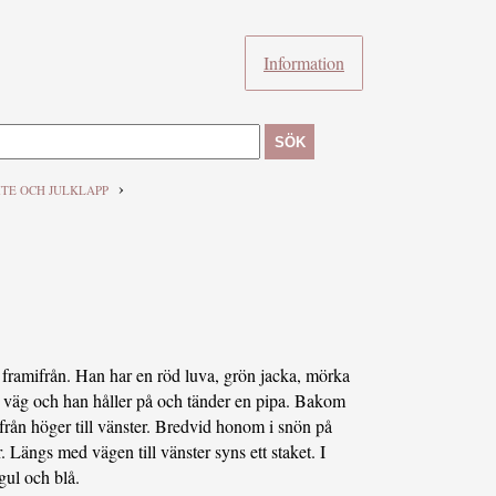
Information
SÖK
›
TE OCH JULKLAPP
kt framifrån. Han har en röd luva, grön jacka, mörka
 väg och han håller på och tänder en pipa. Bakom
rån höger till vänster. Bredvid honom i snön på
. Längs med vägen till vänster syns ett staket. I
gul och blå.