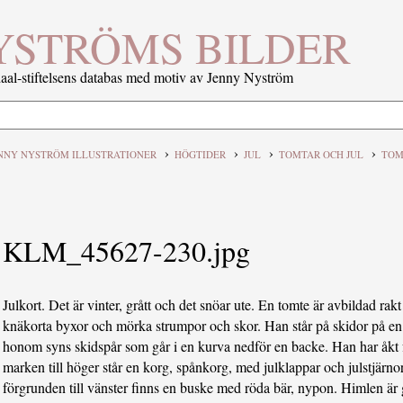
YSTRÖMS BILDER
al-stiftelsens databas med motiv av Jenny Nyström
›
›
›
›
NNY NYSTRÖM ILLUSTRATIONER
HÖGTIDER
JUL
TOMTAR OCH JUL
TOM
KLM_45627-230.jpg
Julkort. Det är vinter, grått och det snöar ute. En tomte är avbildad ra
knäkorta byxor och mörka strumpor och skor. Han står på skidor på en
honom syns skidspår som går i en kurva nedför en backe. Han har åkt f
marken till höger står en korg, spånkorg, med julklappar och julstjärnor
förgrunden till vänster finns en buske med röda bär, nypon. Himlen är 