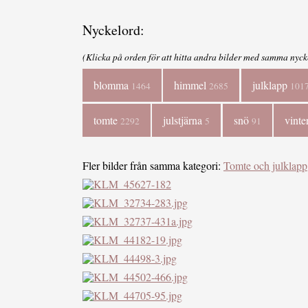
Nyckelord:
(Klicka på orden för att hitta andra bilder med samma nyck
blomma
himmel
julklapp
1464
2685
101
tomte
julstjärna
snö
vinte
2292
5
91
Fler bilder från samma kategori:
Tomte och julklapp