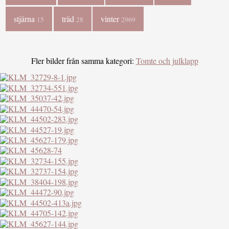
stjärna
träd
vinter
15
28
2969
Fler bilder från samma kategori:
Tomte och julklapp