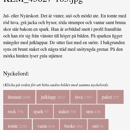
Jul- eller Nyårskort. Det är vinter, snö och mörkt ute. En tomte med
röd luva, grå jacka och byxor, röda strumpor och vantar samt bruna
skor står bakom en spark. Han är avbildad snett i profil framifrån
och han rör sig från vänster till höger på bilden. På sparken ligger
mängder med julklappar. De sitter fast med en snöre. I bakgrunden
syns ett brunt staket och några träd med snötyngda grenar. På den
mörka himlen lyser gula stjärnor.
Nyckelord:
(Klicka på orden för att hitta andra bilder med samma nyckelord).
himmel
julklapp
luva
paket
2685
1017
1797
277
rock
spark
staket
sten
776
57
730
438
tomte
vante
buske
snö
2292
810
456
91