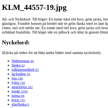
KLM_44557-19.jpg
Jul- och Nyårskort. Till höger: En tomte med röd luva, grön jacka, br
glasögon. Framför honom på bordet står en grön flaska med en tänt ljus
vinter, snö och mörkt ute. En tomte med röd luva, grön jacka och brode
avbildad framifrån. Till höger står en julbock och tittar in genom föns
Nyckelord:
(Klicka på orden för att hitta andra bilder med samma nyckelord).
fjäderpenna
40
flaska
62
julklappsetikett
45
lackstång
56
ljus
248
lykta
230
stearinljus
292
tomte
2292
tunna
86
bock
101
glasflaska
6