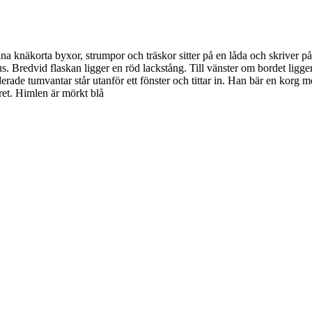
una knäkorta byxor, strumpor och träskor sitter på en låda och skriver 
. Bredvid flaskan ligger en röd lackstång. Till vänster om bordet ligger
rade tumvantar står utanför ett fönster och tittar in. Han bär en korg 
tret. Himlen är mörkt blå