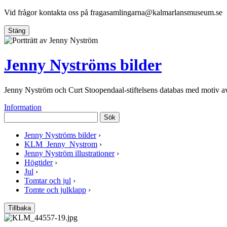
Vid frågor kontakta oss på
fragasamlingarna@kalmarlansmuseum.se
Stäng
Jenny Nyströms bilder
Jenny Nyström och Curt Stoopendaal-stiftelsens databas med motiv 
Information
Sök
Jenny Nyströms bilder
›
KLM_Jenny_Nystrom
›
Jenny Nyström illustrationer
›
Högtider
›
Jul
›
Tomtar och jul
›
Tomte och julklapp
›
Tillbaka