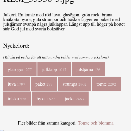
Julkort. En tomte med röd luva, glasögon, grön rock, bruna
knäkorta byxor, gula strumpor och träskor lägger en bukett med
julstjärnor ovanpå några julklappar. Längst upp till höger på kortet
står God jul med svarta bokstäver
Nyckelord:
(Klicka på orden för att hitta andra bilder med samma nyckelord).
glasögon
julklapp
julstjärna
277
1017
126
luva
paket
strumpa
tomte
1797
277
2902
2292
träsko
byxa
jacka
528
1627
2463
Fler bilder från samma kategori:
Tomte och blomma