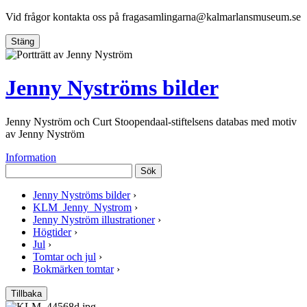
Vid frågor kontakta oss på
fragasamlingarna@kalmarlansmuseum.se
Stäng
Jenny Nyströms bilder
Jenny Nyström och Curt Stoopendaal-stiftelsens databas med motiv
av Jenny Nyström
Information
Sök
Jenny Nyströms bilder
›
KLM_Jenny_Nystrom
›
Jenny Nyström illustrationer
›
Högtider
›
Jul
›
Tomtar och jul
›
Bokmärken tomtar
›
Tillbaka