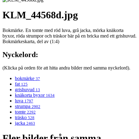
KLM_44568d.jpg
Bokmärke. En tomte med röd luva, grå jacka, mörka knäkorta
byxor, röda strumpor och träskor bär på en bricka med ett grishuvud.
Bokmärkeskarta, del av (1:4)
Nyckelord:
(Klicka på orden för att hitta andra bilder med samma nyckelord).
bokmärke
37
fat
125
grishuvud
13
knäkorta byxor
1634
luva
1797
strumpa
2902
tomte
2292
träsko
528
jacka
2463
Fler bilder från samma