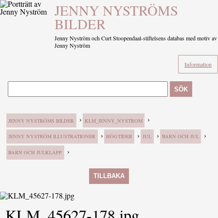
JENNY NYSTRÖMS
BILDER
Jenny Nyström och Curt Stoopendaal-stiftelsens databas med motiv av
Jenny Nyström
Information
SÖK
›
›
JENNY NYSTRÖMS BILDER
KLM_JENNY_NYSTROM
›
›
›
›
JENNY NYSTRÖM ILLUSTRATIONER
HÖGTIDER
JUL
BARN OCH JUL
›
BARN OCH JULKLAPP
TILLBAKA
KLM_45627-178.jpg