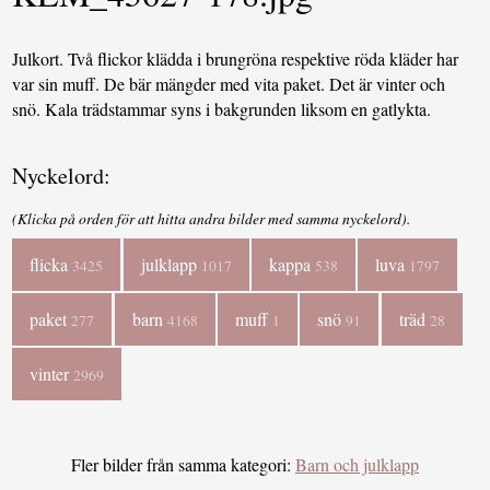
Julkort. Två flickor klädda i brungröna respektive röda kläder har
var sin muff. De bär mängder med vita paket. Det är vinter och
snö. Kala trädstammar syns i bakgrunden liksom en gatlykta.
Nyckelord:
(Klicka på orden för att hitta andra bilder med samma nyckelord).
flicka
julklapp
kappa
luva
3425
1017
538
1797
paket
barn
muff
snö
träd
277
4168
1
91
28
vinter
2969
Fler bilder från samma kategori:
Barn och julklapp