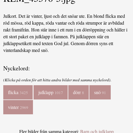
Julkort. Det är vinter, ljust och det snöar ute. En blond flicka med
röd mössa, röd kappa, röda vantar och röda strumpor är avbildad
rakt framifrån. Hon står inne i ett rum i en dörröppning och håller i
ett stort paket en julklapp i famnen. På julklappen står en
julklappsetikett med texten God jul. Genom dörren syns ett
vinterlandskap med snö.
Nyckelord:
(Klicka på orden för att hitta andra bilder med samma nyckelord).
flicka
julklapp
dörr
snö
3425
1017
8
91
vinter
2969
Fler bilder från samma kategori:
Barn och julklapp