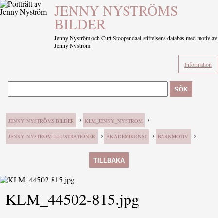
JENNY NYSTRÖMS
BILDER
Jenny Nyström och Curt Stoopendaal-stiftelsens databas med motiv av
Jenny Nyström
Information
SÖK
›
›
JENNY NYSTRÖMS BILDER
KLM_JENNY_NYSTROM
›
›
›
JENNY NYSTRÖM ILLUSTRATIONER
AKADEMIKONST
BARNMOTIV
TILLBAKA
KLM_44502-815.jpg