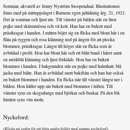
Sommar, akvarell av Jenny Nyström Stoopendaal. Illustrationen
finns med på mittuppslaget i Barnens egen jultidning årg. 21, 1921.
Det är sommar och ljust ute. Till vänster på bilden står en liten
pojke med skärmmössa och vit kolt. Han har en bukett med
prästkragar i handen. I mitten böjer sig en flicka med blont hår i en
fläta på ryggen och rosa klänning ned på ängen för att plocka
blommor, prästkragar. Längst till höger står en flicka som är
avbildad i profil. Hon har blont hår och ett blått band i håret samt
en mörkblå klänning och ljust förkläde. Hon har en bukett
blommor i handen. I bakgrunden står en pojke med halmhatt, blå
jacka med bälte. Han är avbildad snett bakifrån och han har också
en bukett blommor i handen. En flicka står till vänster längst ner i
bilden. Hon håller upp sin bukett med blommor i luften. Till
vänster syns en skogsdunge med björkar och buskar. På den blå
himlen syns vita moln.
Nyckelord:
(Klicka på orden för att hitta andra bilder med samma nyckelord).