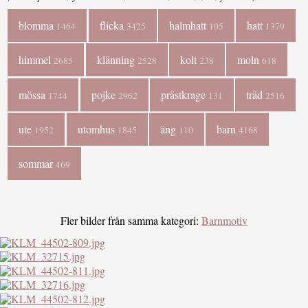
blomma
flicka
halmhatt
hatt
1464
3425
105
1379
himmel
klänning
kolt
moln
2685
2528
238
618
mössa
pojke
prästkrage
träd
1744
2962
131
2516
ute
utomhus
äng
barn
1952
1845
110
4168
sommar
469
Fler bilder från samma kategori:
Barnmotiv