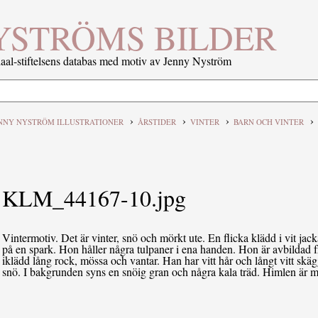
YSTRÖMS BILDER
al-stiftelsens databas med motiv av Jenny Nyström
›
›
›
›
NNY NYSTRÖM ILLUSTRATIONER
ÅRSTIDER
VINTER
BARN OCH VINTER
KLM_44167-10.jpg
Vintermotiv. Det är vinter, snö och mörkt ute. En flicka klädd i vit ja
på en spark. Hon håller några tulpaner i ena handen. Hon är avbilda
iklädd lång rock, mössa och vantar. Han har vitt hår och långt vitt skä
snö. I bakgrunden syns en snöig gran och några kala träd. Himlen är m