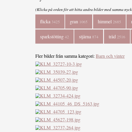
(Klicka på orden för att hitta andra bilder med samma nyck
flicka
gran
himmel
3425
1065
2685
sparkstötting
stjärna
träd
42
874
2516
Fler bilder från samma kategori:
Barn och vinter