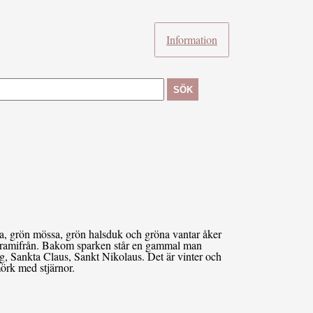
Information
SÖK
cka, grön mössa, grön halsduk och gröna vantar åker
d framifrån. Bakom sparken står en gammal man
gg, Sankta Claus, Sankt Nikolaus. Det är vinter och
örk med stjärnor.