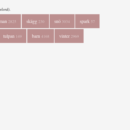
elord).
man
skägg
snö
spark
2825
230
3034
57
tulpan
barn
vinter
149
4168
2969