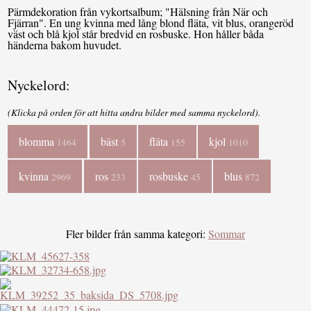
Pärmdekoration från vykortsalbum; "Hälsning från När och
Fjärran". En ung kvinna med lång blond fläta, vit blus, orangeröd
väst och blå kjol står bredvid en rosbuske. Hon håller båda
händerna bakom huvudet.
Nyckelord:
(Klicka på orden för att hitta andra bilder med samma nyckelord).
blomma
bäst
fläta
kjol
1464
5
155
1010
kvinna
ros
rosbuske
blus
2969
233
45
872
Fler bilder från samma kategori:
Sommar