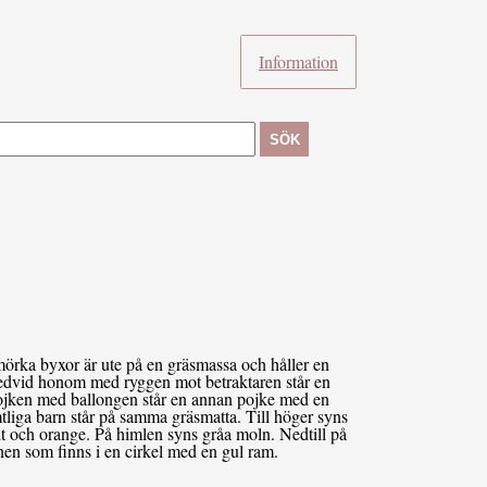
Information
SÖK
rka byxor är ute på en gräsmassa och håller en
bredvid honom med ryggen mot betraktaren står en
ojken med ballongen står en annan pojke med en
mtliga barn står på samma gräsmatta. Till höger syns
lt och orange. På himlen syns gråa moln. Nedtill på
nen som finns i en cirkel med en gul ram.