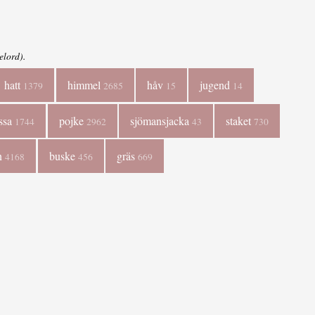
elord).
hatt
himmel
håv
jugend
1379
2685
15
14
ssa
pojke
sjömansjacka
staket
1744
2962
43
730
n
buske
gräs
4168
456
669