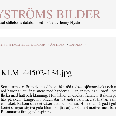
YSTRÖMS BILDER
al-stiftelsens databas med motiv av Jenny Nyström
›
›
›
NNY NYSTRÖM ILLUSTRATIONER
ÅRSTIDER
SOMMAR
KLM_44502-134.jpg
Sommarmotiv. En pojke med blont hår, röd mössa, sjömansjacka och mö
röd ballong i ett långt snöre med händerna. Han är avbildad i profil. 
flicka med hatt och klänning. Hon håller en docka i famnen. Bakom p
håv på axeln. Längre in i bilden står två andra barn med stråhattar. Sa
ett staket. Bakom staketet växer träd och buskar. Himlen är färgad i gu
kortet slingrar sig två gula blommor (irisar) uppåt mot motivet med bar
Blommorna är jugendinspirerade.