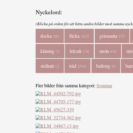
Nyckelord:
(Klicka på orden för att hitta andra bilder med samma nyck
docka
flicka
gräsmatta
260
3425
272
kläning
leksak
moln
mö
72
138
618
stråhatt
träd
ballong
bar
12
2516
24
Fler bilder från samma kategori:
Sommar