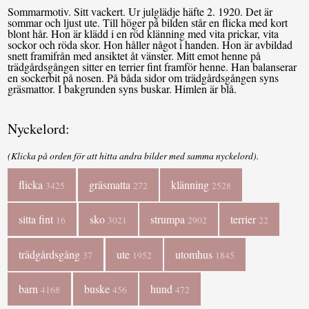
Sommarmotiv. Sitt vackert. Ur julglädje häfte 2. 1920. Det är
sommar och ljust ute. Till höger på bilden står en flicka med kort
blont hår. Hon är klädd i en röd klänning med vita prickar, vita
sockor och röda skor. Hon håller något i handen. Hon är avbildad
snett framifrån med ansiktet åt vänster. Mitt emot henne på
trädgårdsgången sitter en terrier fint framför henne. Han balanserar
en sockerbit på nosen. På båda sidor om trädgårdsgången syns
gräsmattor. I bakgrunden syns buskar. Himlen är blå.
Nyckelord:
(Klicka på orden för att hitta andra bilder med samma nyckelord).
flicka
gräsmatta
klänning
3425
272
2528
sitta fint
sko
strumpa
terrier
16
3021
2902
22
trädgårdsgång
ute
utomhus
37
1952
1845
barn
buske
hund
4168
456
472