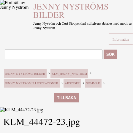
JENNY NYSTRÖMS
BILDER
Jenny Nyström och Curt Stoopendaal-stiftelsens databas med motiv av
Jenny Nyström
Information
SÖK
›
›
JENNY NYSTRÖMS BILDER
KLM_JENNY_NYSTROM
›
›
›
JENNY NYSTRÖM ILLUSTRATIONER
ÅRSTIDER
SOMMAR
TILLBAKA
KLM_44472-23.jpg