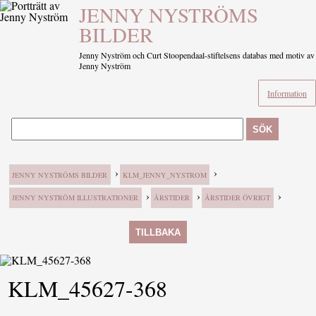
JENNY NYSTRÖMS
BILDER
Jenny Nyström och Curt Stoopendaal-stiftelsens databas med motiv av
Jenny Nyström
Information
SÖK
›
›
JENNY NYSTRÖMS BILDER
KLM_JENNY_NYSTROM
›
›
›
JENNY NYSTRÖM ILLUSTRATIONER
ÅRSTIDER
ÅRSTIDER ÖVRIGT
TILLBAKA
KLM_45627-368