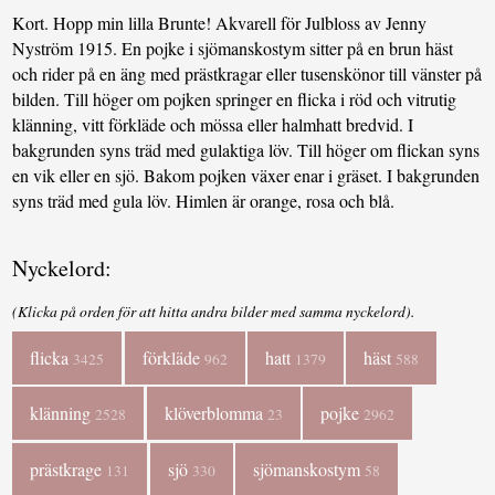
Kort. Hopp min lilla Brunte! Akvarell för Julbloss av Jenny
Nyström 1915. En pojke i sjömanskostym sitter på en brun häst
och rider på en äng med prästkragar eller tusenskönor till vänster på
bilden. Till höger om pojken springer en flicka i röd och vitrutig
klänning, vitt förkläde och mössa eller halmhatt bredvid. I
bakgrunden syns träd med gulaktiga löv. Till höger om flickan syns
en vik eller en sjö. Bakom pojken växer enar i gräset. I bakgrunden
syns träd med gula löv. Himlen är orange, rosa och blå.
Nyckelord:
(Klicka på orden för att hitta andra bilder med samma nyckelord).
flicka
förkläde
hatt
häst
3425
962
1379
588
klänning
klöverblomma
pojke
2528
23
2962
prästkrage
sjö
sjömanskostym
131
330
58